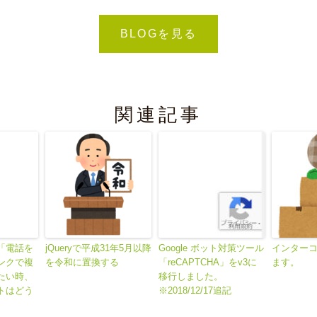

BLOGを見る
関連記事
「電話を
jQueryで平成31年5月以降
Google ボット対策ツール
インター
ンクで複
を令和に置換する
「reCAPTCHA」をv3に
ます。
たい時、
移行しました。
トはどう
※2018/12/17追記